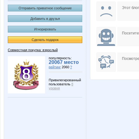
Taisiya
Trub
Этот блог
Отправить приватное сообщение
Добавить в друзья
Игнорировать
solomal
striped s
Посетит
Сделать подарок
Совместная покупка: взрослый
Мышка-Малышка
Ната1
популярность:
Посмотре
20067 место
рейтинг
2060
?
Привилегированный
пользователь
8
уровня