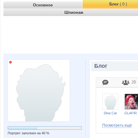
Блог
( 0 )
Основное
Шпионаж
Блог
28
Dina Cat
GL
Посмотреть ещё
Портрет заполнен на 40 %