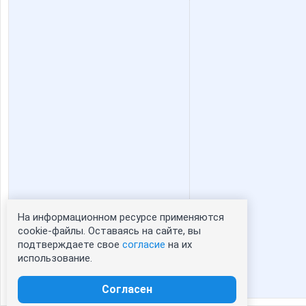
На информационном ресурсе применяются
Статистика портрета:
cookie-файлы. Оставаясь на сайте, вы
подтверждаете свое
согласие
на их
сейчас просматривают портрет - 0
использование.
зарегистрированные пользователи
посетившие портрет за 7 дней - 0
Согласен