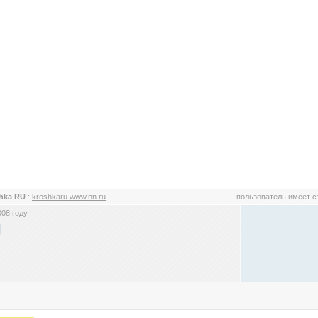
hka RU
:
kroshkaru.www.nn.ru
пользователь имеет 
008 году
U