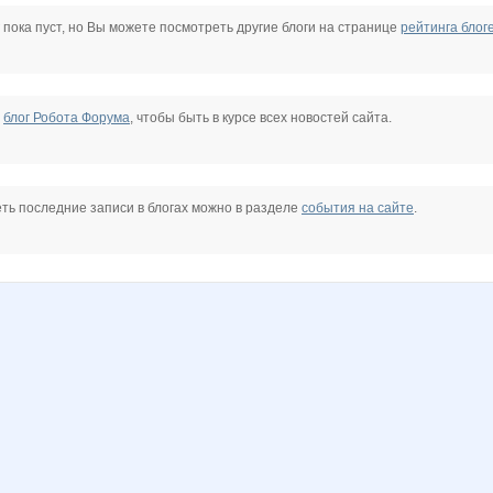
ina Risha
Vick
Zabiyaka
angelangel
dreamhousenn
egorova-ov
ekaterina_
 пока пуст, но Вы можете посмотреть другие блоги на странице
рейтинга блог
nake
taiti
tatstar
zluka
горошина
маняш@
чебурача
е
блог Робота Форума
, чтобы быть в курсе всех новостей сайта.
3
Наталья*
НеСахар
Ниж-ка
ПОКУПКА ЗВЁЗД
Ручка
Станица Вольная КСК
ть последние записи в блогах можно в разделе
события на сайте
.