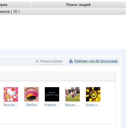
ерея
Поиск людей
вится
( 20 )
Рейтинг топ-50 блоггеров
Nice-looking
OleOka
Pulemet4izza
RazumNina
Sunny smile