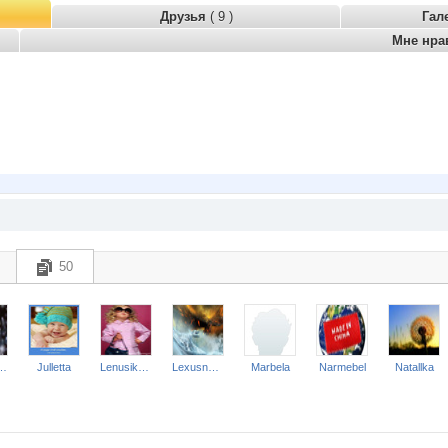
Друзья
( 9 )
Гал
Мне нра
50
AFIRKA
Julletta
Lenusik_85
Lexusnndz
Marbela
Narmebel
Natallka